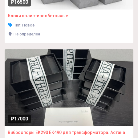
₽16500
Блоки полистиролбетонные
Тип: Новое
Не определен
₽17000
Виброопоры EK290 EK490 для трансформатора. Астана