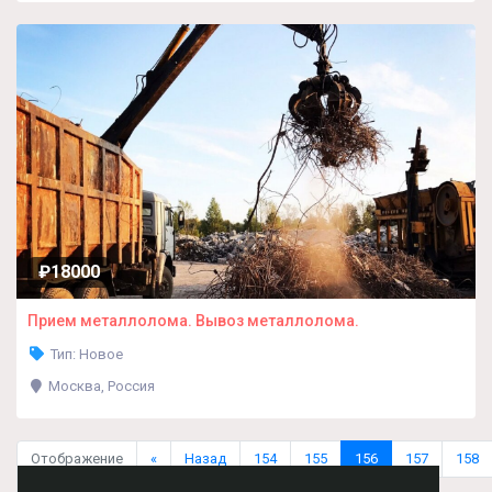
₽18000
Прием металлолома. Вывоз металлолома.
Тип: Новое
Москва, Россия
Отображение
«
Назад
154
155
156
157
158
(931-936 из