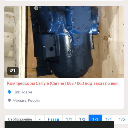
₽1
Компрессоры Carlyle (Carrier) 06E / 06D под заказ по выгодным ценам.
Тип: Новое
Москва, Россия
Отображение
«
Назад
171
172
173
174
175
(1033-1038 из