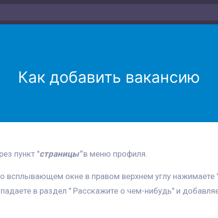
Как добавить вакансию
ез пункт "
страницы"
в меню профиля.
во всплывающем окне в правом верхнем углу нажимаете 
опадаете в раздел " Расскажите о чем-нибудь" и добавля