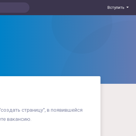
Вступить
"создать страницу", в появившейся
ете вакансию.