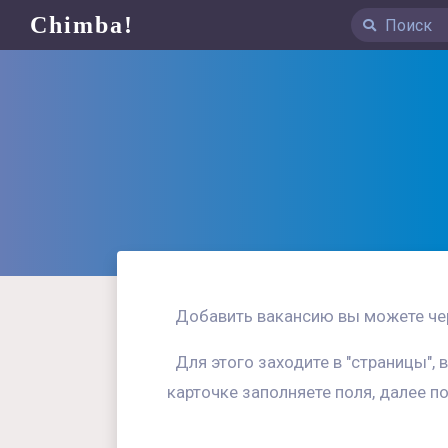
Chimba!
Добавить вакансию вы можете чер
Для этого заходите в "страницы", 
карточке заполняете поля, далее п