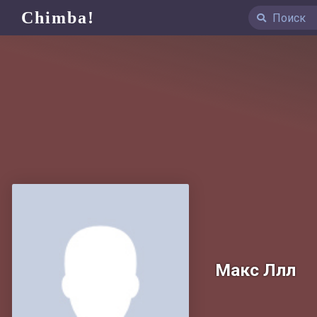
Chimba!
Макс Ллл