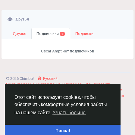
Друзья
Друзья
Подписчики
Подписки
0
Oscar Ampt нет подписчиков
© 2026 Chimba!
Русский
Правила размещения и покупки товаров
Как добавить
вакансию
Правила размещения статей
О нас
Соглашение
Политика Конфиденциальности
Свяжитесь с нами
Каталог
Этот сайт использует cookies, чтобы
обеспечить комфортные условия работы
на нашем сайте
Узнать больше
Понял!