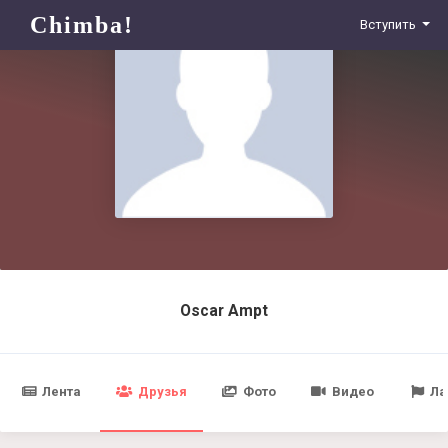
Chimba!
Вступить
Oscar Ampt
Лента
Друзья
Фото
Видео
Ла