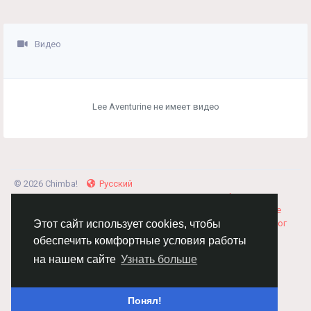
Видео
Lee Aventurine не имеет видео
© 2026 Chimba!
Русский
Правила размещения и покупки товаров
Как добавить
вакансию
Правила размещения статей
О нас
Соглашение
Политика Конфиденциальности
Свяжитесь с нами
Каталог
Этот сайт использует cookies, чтобы
обеспечить комфортные условия работы
на нашем сайте
Узнать больше
Понял!