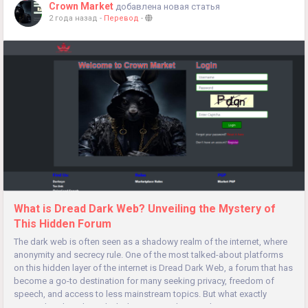
Crown Market
добавлена новая статья
2 года назад
-
Перевод
-
What is Dread Dark Web? Unveiling the Mystery of
This Hidden Forum
The dark web is often seen as a shadowy realm of the internet, where
anonymity and secrecy rule. One of the most talked-about platforms
on this hidden layer of the internet is Dread Dark Web, a forum that has
become a go-to destination for many seeking privacy, freedom of
speech, and access to less mainstream topics. But what exactly
is Dread Dark Web, and why has it gained so much...