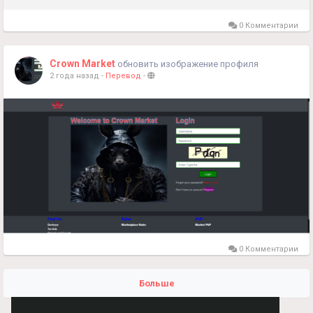
0 Комментарии
Crown Market
обновить изображение профиля
2 года назад
-
Перевод
-
0 Комментарии
Больше