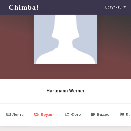
Chimba!
Вступить
Hartmann Werner
Лента
Друзья
Фото
Видео
Ла