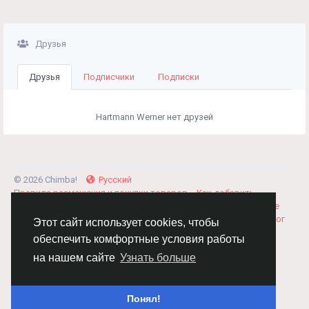
Друзья
Друзья
Подписчики
Подписки
Hartmann Werner нет друзей
© 2026 Chimba!
Русский
Правила размещения и покупки товаров
Как добавить
вакансию
Правила размещения статей
О нас
Соглашение
Политика Конфиденциальности
Свяжитесь с нами
Каталог
Этот сайт использует cookies, чтобы
обеспечить комфортные условия работы
на нашем сайте
Узнать больше
Понял!