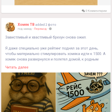
0 Комментарии
Хомяк ТВ
added 2 фото
год назад
-
Перевод
-
Завистливый и хвастливый брехун снова ожил.
Я даже специально уже рейтинг поднял за этот день,
чтобы материально стимулировать хомяка идти к 1500. А
хомяк снова развернулся и полетел домой, к родным
1100.
Читать далее
Зато как про философию поёт....уууу.....как поёт. А какие
шедевры.....которые из-за меня никто не видит......эх,
морозова, какие шедевры.
А вообще хомяк подожди 3 дня и я буду рядом.