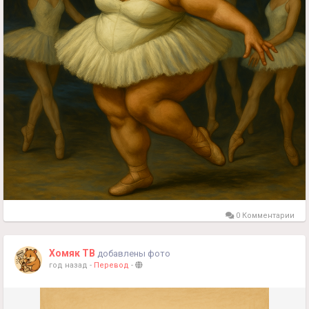
0 Комментарии
Хомяк ТВ
добавлены фото
год назад
-
Перевод
-