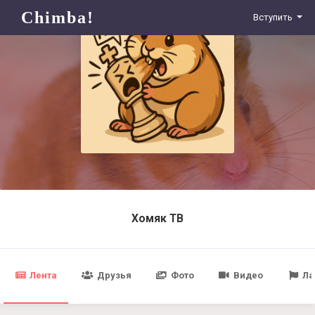
Chimba!
Вступить
Хомяк ТВ
Лента
Друзья
Фото
Видео
Ла