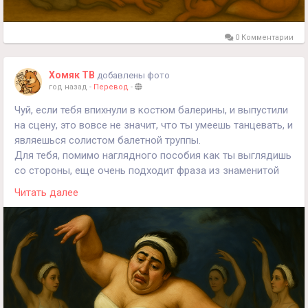
0 Комментарии
Хомяк ТВ
добавлены фото
год назад
-
Перевод
-
Чуй, если тебя впихнули в костюм балерины, и выпустили
на сцену, это вовсе не значит, что ты умеешь танцевать, и
являешься солистом балетной труппы.
Для тебя, помимо наглядного пособия как ты выглядишь
со стороны, еще очень подходит фраза из знаменитой
басни:
Читать далее
"А вы, друзья, как ни садитесь;
Всё в музыканты не годитесь".