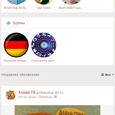
Вячеслав Волков
Ivan Kotov
Анатолий Родькин
Группы
Изучаем немецкий язык онлайн
Гороскопы предсказания приметы
Недавние обновления
Все
Хомяк ТВ
добавлены фото
месяц назад
-
Перевод
-