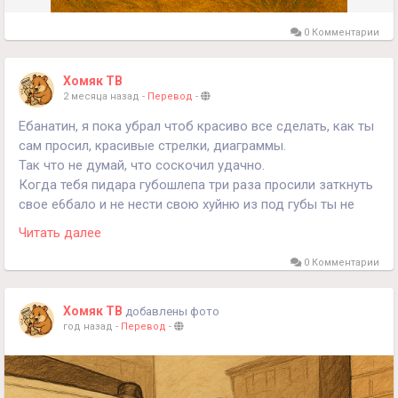
0 Комментарии
Хомяк ТВ
2 месяца назад
-
Перевод
-
Ебанатин, я пока убрал чтоб красиво все сделать, как ты
сам просил, красивые стрелки, диаграммы.
Так что не думай, что соскочил удачно.
Когда тебя пидара губошлепа три раза просили заткнуть
свое е6бало и не нести свою хуйню из под губы ты не
втыкал. Тогда пидар смеялся, думал смехуечками
Читать далее
отделаться.
Но нет, так не соскочишь.
0 Комментарии
Так что потерпи, я тоже люблю когда красиво, и со
вкусом.и ты это знаешь.
Хомяк ТВ
добавлены фото
Следи за новостями ослоёб.
год назад
-
Перевод
-