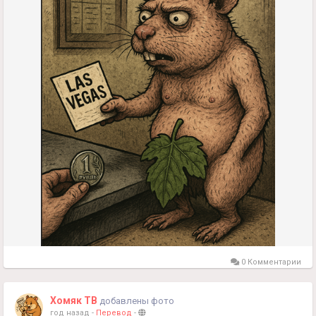
0 Комментарии
Хомяк ТВ
добавлены фото
год назад
-
Перевод
-