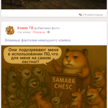
0 Комментарии
Хомяк ТВ
добавлены фото
год назад
-
Перевод
-
Влажные фантазии немощного хомяка...