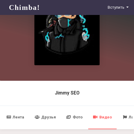
Chimba!
Вступить
Jimmy SEO
Лента
Друзья
Фото
Видео
Ла