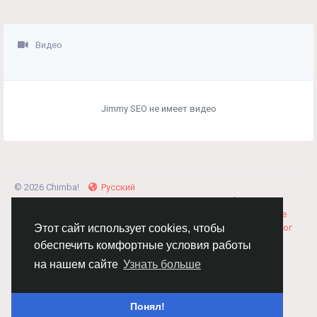
Видео
Jimmy SEO не имеет видео
© 2026 Chimba!
Русский
Правила размещения и покупки товаров
Как добавить
вакансию
Правила размещения статей
О нас
Соглашение
Политика Конфиденциальности
Свяжитесь с нами
Каталог
Этот сайт использует cookies, чтобы
обеспечить комфортные условия работы
на нашем сайте
Узнать больше
Понял!