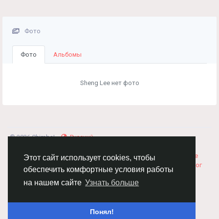
Фото
Фото
Альбомы
Sheng Lee нет фото
© 2026 Chimba!
Русский
Правила размещения и покупки товаров
Как добавить
вакансию
Правила размещения статей
О нас
Соглашение
Этот сайт использует cookies, чтобы
Политика Конфиденциальности
Свяжитесь с нами
Каталог
обеспечить комфортные условия работы
на нашем сайте
Узнать больше
Понял!