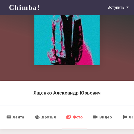
Chimba!
Вступить
Ященко Александр Юрьевич
Лента
Друзья
Фото
Видео
Ла