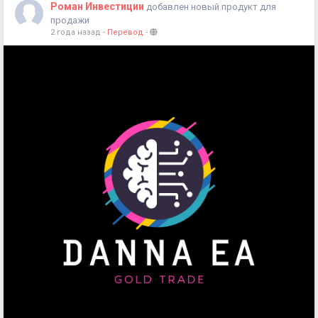
Роман Инвестиции
добавлен новый продукт для
продажи
2 года назад
-
Перевод
-