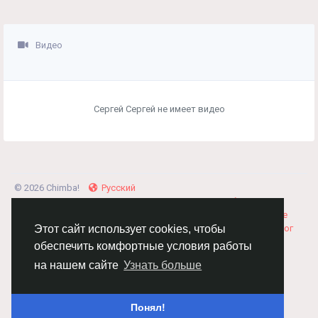
Видео
Сергей Сергей не имеет видео
© 2026 Chimba!
Русский
Правила размещения и покупки товаров
Как добавить
вакансию
Правила размещения статей
О нас
Соглашение
Политика Конфиденциальности
Свяжитесь с нами
Каталог
Этот сайт использует cookies, чтобы
обеспечить комфортные условия работы
на нашем сайте
Узнать больше
Понял!