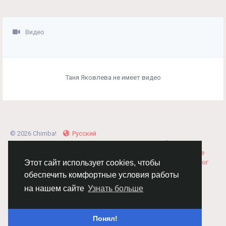
Видео
Таня Яковлева не имеет видео
© 2026 Chimba!
Русский
Правила размещения и покупки товаров
Как добавить
вакансию
Правила размещения статей
О нас
Соглашение
Политика Конфиденциальности
Свяжитесь с нами
Каталог
Этот сайт использует cookies, чтобы
обеспечить комфортные условия работы
на нашем сайте
Узнать больше
Понял!