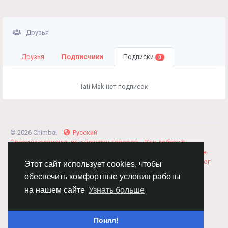
Друзья
Друзья
Подписчики
Подписки
0
Tati Mak нет подписок
© 2026 Chimba!
Русский
Правила размещения и покупки товаров
Как добавить
вакансию
Правила размещения статей
О нас
Соглашение
Политика Конфиденциальности
Свяжитесь с нами
Каталог
Этот сайт использует cookies, чтобы
обеспечить комфортные условия работы
на нашем сайте
Узнать больше
Понял!