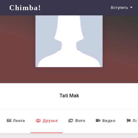
Chimba!
Вступить
Tati Mak
Лента
Друзья
Фото
Видео
Ла