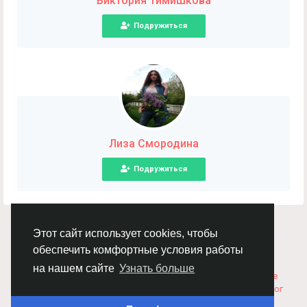
Виктория Тимишкова
Подружиться
Лиза Смородина
Подружиться
Этот сайт использует cookies, чтобы
обеспечить комфортные условия работы
© 2026 Chimba!
Русский
Правила размещения и покупки товаров
Как добавить
на нашем сайте
Узнать больше
вакансию
Правила размещения статей
О нас
Соглашение
Политика Конфиденциальности
Свяжитесь с нами
Каталог