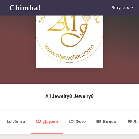
Chimba!
Вступить
A1Jewelry8 Jewelry8
Лента
Друзья
Фото
Видео
Ла