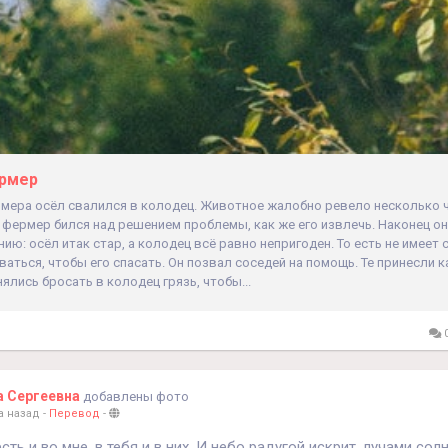
ермер
рмера осёл свалился в колодец. Животное жалобно ревело несколько 
 фермер бился над решением проблемы, как же его извлечь. Наконец о
ию: осёл итак стар, а колодец всё равно непригоден. То есть не имеет
аться, чтобы его спасать. Он позвал соседей на помощь. Те принесли 
нялись бросать в колодец грязь, чтобы...
0
а Сергеевна
добавлены фото
а назад
-
Перевод
-
сть и во мне, в тебя и в них. И небо радугой искрит, лучами сол