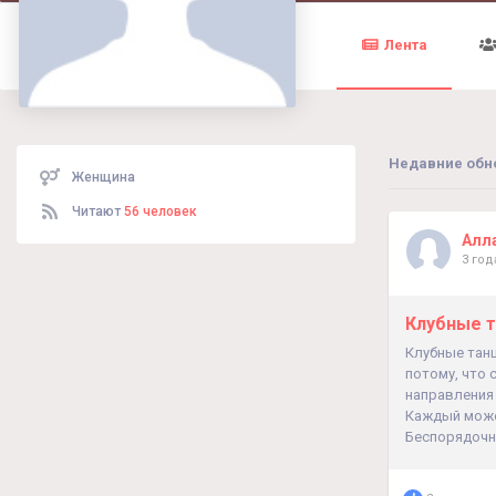
Лента
Недавние обн
Женщина
Читают
56 человек
Алл
3 год
Клубные 
Клубные тан
потому, что 
направления 
Каждый может
Беспорядочно