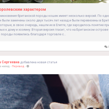
оролевским характером
никновения британской породы кошек имеет несколько версий. По одно
и были замечены около двух тысяч лет назад и были перевезены в Бри
оторые, в свою очередь, нашли их в Египте, где зародилось понятие пр
ых к дому и хозяину. Вторая версия гласит, что на Британском остров
породы появились благодаря торговле с...
0
а Сергеевна
добавлена новая статья
а назад
-
Перевод
-