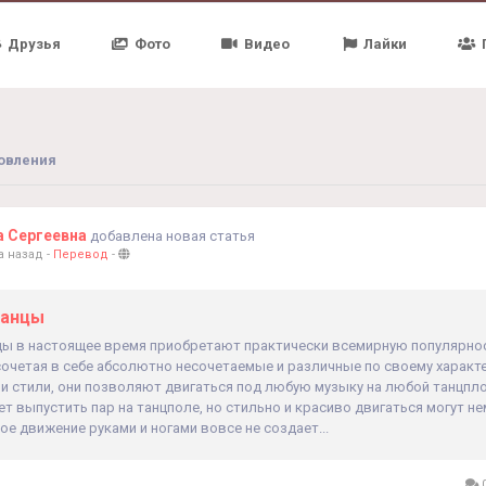
Друзья
Фото
Видео
Лайки
овления
а Сергеевна
добавлена новая статья
а назад
-
Перевод
-
танцы
цы в настоящее время приобретают практически всемирную популярнос
сочетая в себе абсолютно несочетаемые и различные по своему характ
и стили, они позволяют двигаться под любую музыку на любой танцпл
 выпустить пар на танцполе, но стильно и красиво двигаться могут не
е движение руками и ногами вовсе не создает...
0