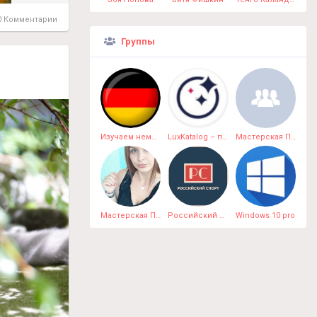
 Комментарии
Группы
Изучаем немецкий язык онлайн
LuxKatalog – премиальный маркетплейс
Мастерская Плюшевых Чудес
Мастерская Плюшевых Чудес
Российский спорт
Windows 10 pro