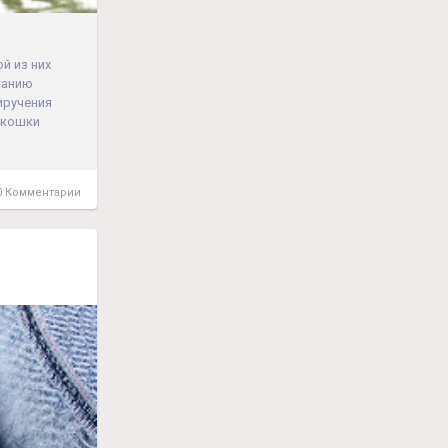
й из них
танию
иручения
е кошки
 Комментарии