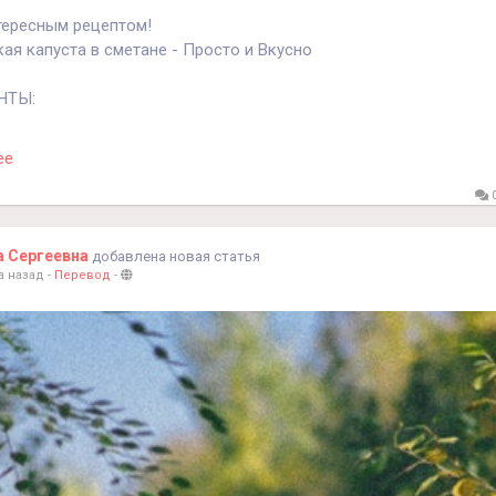
ересным рецептом!
ая капуста в сметане - Просто и Вкусно
НТЫ:
рюссельской капусты
ее
ежирной сметаны
0
 перец
а Сергеевна
добавлена новая статья
а назад
-
Перевод
-
ение
рим 15 мин в подсоленной воде, слить воду, капусту обжарить 
етану, перец, имбирь, петрушку, тушить 2-3 мин.