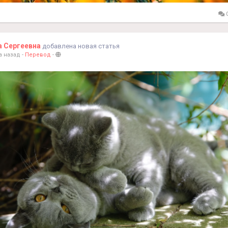
0
а Сергеевна
добавлена новая статья
а назад
-
Перевод
-