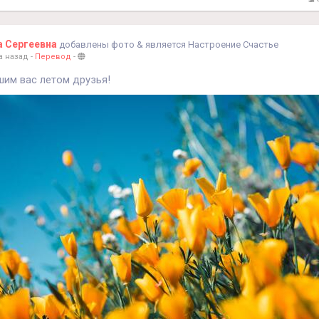
а Сергеевна
добавлены фото
& является Настроение Счастье
а назад
-
Перевод
-
шим вас летом друзья!