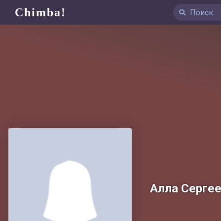
Chimba!
Алла Серге