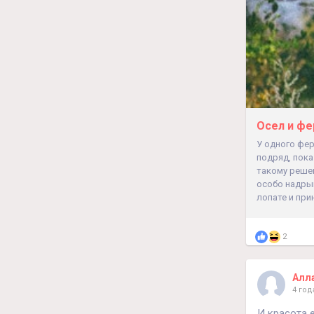
Осел и ф
У одного фе
подряд, пока
такому решен
особо надрыв
лопате и при
2
Алл
4 год
И красота е