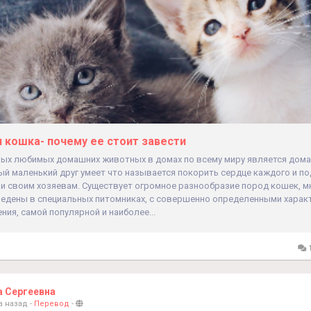
кошка- почему ее стоит завести
мых любимых домашних животных в домах по всему миру является дом
й маленький друг умеет что называется покорить сердце каждого и п
и своим хозяевам. Существует огромное разнообразие пород кошек, м
едены в специальных питомниках, с совершенно определенными харак
ения, самой популярной и наиболее...
1
а Сергеевна
а назад
-
Перевод
-