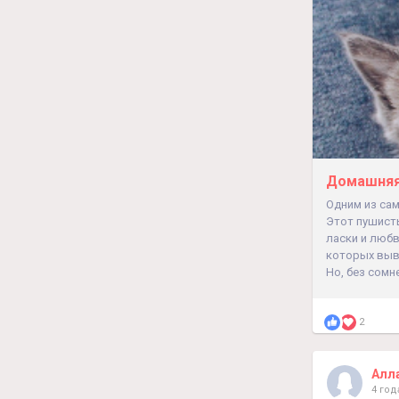
Домашняя 
Одним из са
Этот пушисты
ласки и любв
которых выв
Но, без сомн
2
Алл
4 год