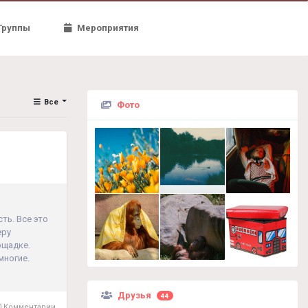
Группы
Мероприятия
Все
Фото
ть. Все это
еру
ощадке.
многие.
Друзья
44
 Комментарии