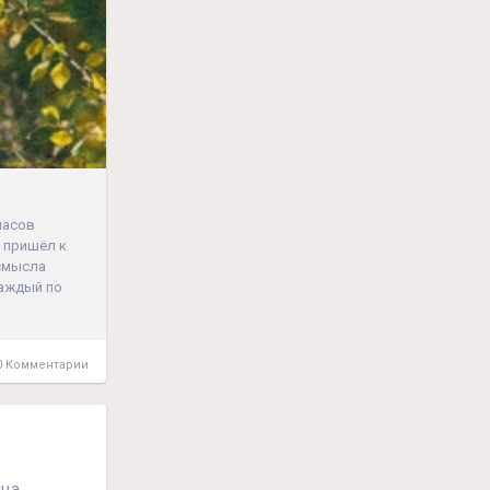
часов
н пришёл к
 смысла
каждый по
 Комментарии
нца