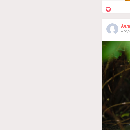
1
Алл
4 год