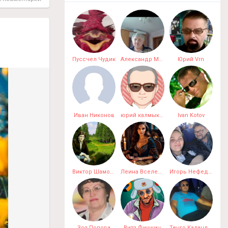
Пуссчел Чудик
Александр Мальцев
Юрий Vrn
Иван Никонов
юрий калмыков
Ivan Kotov
Виктор ШамонинВерсенев
Леина Вселенная
Игорь Нефедёнок
Зоя Попова
Витя Фишкин
Тенго Каландия