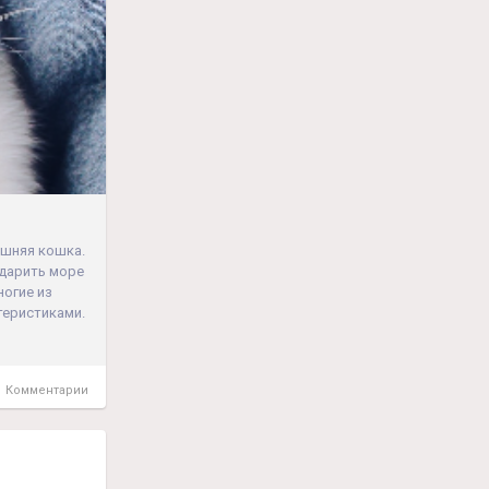
ашняя кошка.
одарить море
ногие из
теристиками.
 Комментарии