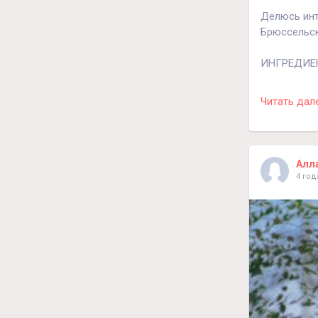
Делюсь инт
Брюссельск
ИНГРЕДИЕ
1. 800гр б
Читать дал
2. 3ст. л н
3. петрушка
4. молотый
5. имбирь
Алл
4 год
Приготовл
Капустку ва
добавить см