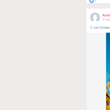
2
Алл
3 год
С наступив