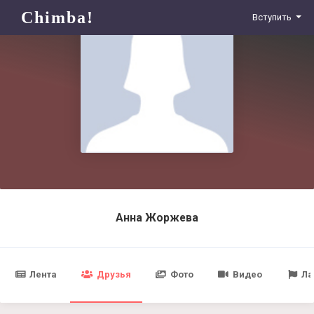
Chimba!
Вступить
Анна Жоржева
Лента
Друзья
Фото
Видео
Ла