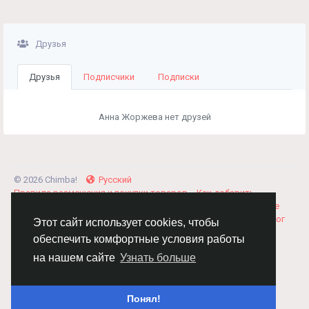
Друзья
Друзья
Подписчики
Подписки
Анна Жоржева нет друзей
© 2026 Chimba!
Русский
Правила размещения и покупки товаров
Как добавить
вакансию
Правила размещения статей
О нас
Соглашение
Политика Конфиденциальности
Свяжитесь с нами
Каталог
Этот сайт использует cookies, чтобы
обеспечить комфортные условия работы
на нашем сайте
Узнать больше
Понял!