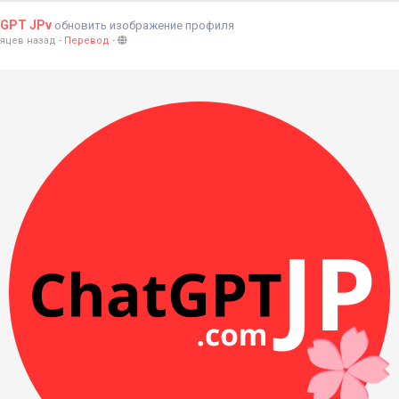
もAIが分かりやすく解説し、深い理解へと導きます。
tGPT JPv
обновить изображение профиля
ング学習もスムーズに！
сяцев назад
-
Перевод
-
ラー解決や最適な書き方を提案。
PT 日本語版を賢く活用して、あなたの学業成績を飛躍的に向上さ
で体験しよう！
hatgptjp.com/
PT
#AI学習
#無料AI
#学生支援
#日本語対応
#学習革命