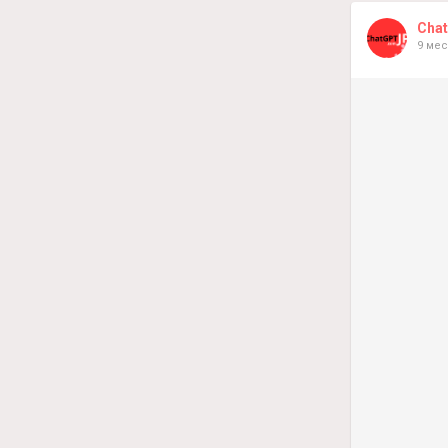
難しい概念
Cha
プログラミ
9 ме
コードのエ
チャットG
今すぐ無料
➡️
https://c
#チャットG