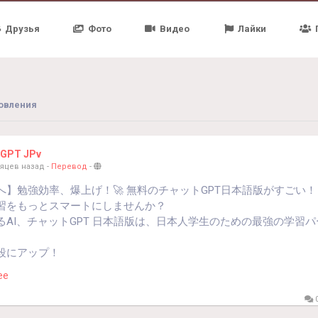
Друзья
Фото
Видео
Лайки
овления
tGPT JPv
сяцев назад
-
Перевод
-
へ】勉強効率、爆上げ！🚀 無料のチャットGPT日本語版がすごい！
習をもっとスマートにしませんか？
るAI、チャットGPT 日本語版は、日本人学生のための最強の学習
段にアップ！
、AIとの会話練習で、表現力が豊かに。
ее
論文作成が劇的に時短！
しから構成、文章チェックまで、AIが徹底サポート。
0
も即解決！