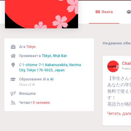
Лента
Недавние обн
AI в
Tokyo
Проживает в
Tôkyô, Nhật Bản
Cha
С
1-chōme-7-1 Nakamurakita, Nerima
9 ме
City, Tokyo 176-0023, Japan
【学生さん
Образование AI в
AI
あなたの学
Class of AI
無料で使え
Женщина
す！
Читают
0 человек
英語力が格
英作文添削
Читать дал
レポート・
アイデア出
どんな疑問