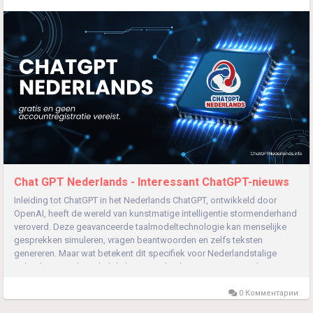
Chat GPT Nederlands - Interessant ChatGPT-nieuws
Inleiding tot ChatGPT in het Nederlands ChatGPT, ontwikkeld door
OpenAI, heeft de wereld van kunstmatige intelligentie stormenderhand
veroverd. Deze geavanceerde taalmodeltechnologie kan menselijke
gesprekken simuleren, vragen beantwoorden en zelfs teksten
genereren. Maar wat betekent dit specifiek voor Nederlandstalige
gebruikers? In dit artikel duiken we in het laatste nieuws rondom
ChatGPT,...
0 Комментарии