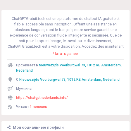
ChatGPTGratuit.tech est une plateforme de chatbot IA gratuite et
fiable, accessible sans inscription. Offrant une assistance en
plusieurs langues, dont le français, notre service garantit une
expérience de conversation fluide, intelligente et sécurisée. Que ce
soit pour l’apprentissage, le travail ou le divertissement,
ChatGPTGratuit.tech est à votre disposition. Accédez dès maintenant
et découvrez la puissance de l’IA !
Читать далее
Проживает в
Nieuwezijds Voorburgwal 73, 1012 RE Amsterdam,
Nederland
С
Nieuwezijds Voorburgwal 73, 1012 RE Amsterdam, Nederland
Мужчина
https://chatgptnederlands.info/
Читают
1 человек
Мои социальные профили