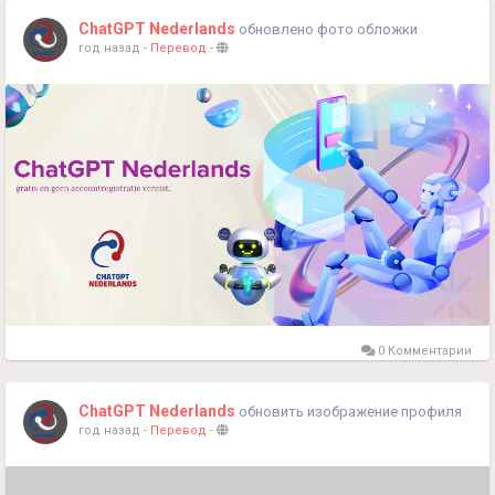
ChatGPT Nederlands
обновлено фото обложки
год назад
-
Перевод
-
0 Комментарии
ChatGPT Nederlands
обновить изображение профиля
год назад
-
Перевод
-