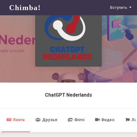
Chimba!
Вступить
ChatGPT Nederlands
Лента
Друзья
Фото
Видео
Ла