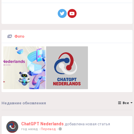
Фото
Недавние обновления
Все
ChatGPT Nederlands
добавлена новая статья
год назад
-
Перевод
-