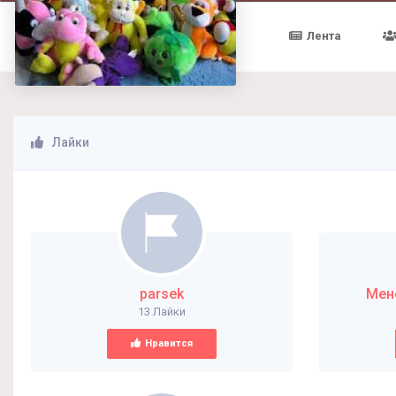
Лента
Лайки
parsek
Мен
13 Лайки
Нравится