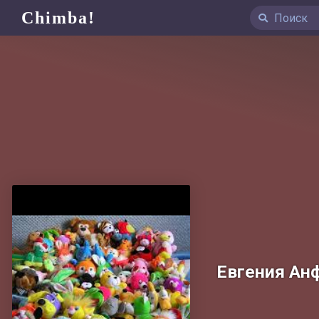
Chimba!
Евгения Ан