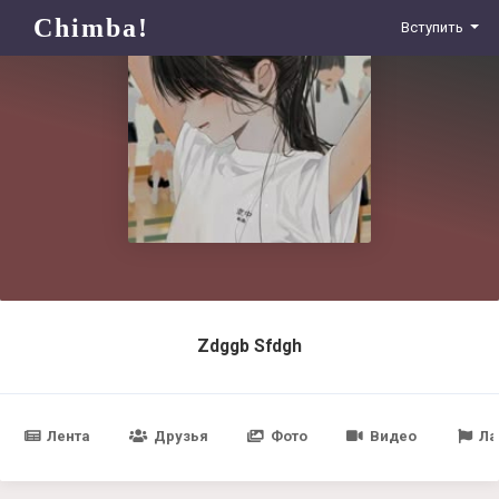
Chimba!
Вступить
Zdggb Sfdgh
Лента
Друзья
Фото
Видео
Ла