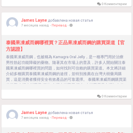
的售後服務，並提供專業藥師的諮詢。 優勢: 品質保證：所有產品均經
0 Комментарии
過嚴格檢驗，保證正品。 方便快捷：可在線訂購，超商取貨、貨到付
款，享受快速配送服務。 專業諮詢：提供專業藥師的用藥指導，確保用
James Layne
добавлена новая статья
藥安全。 售後保障：提供完善的售後服務，如有問題可及時解決。線上
7 месяцев назад
-
Перевод
-
藥局 介紹:...
泰國果凍威而鋼哪裡買？正品果凍威而鋼的購買渠道【官
方認證】
泰國果凍威而鋼，也被稱為 Kamagra Oral Jelly，是一種專門用於治療
男性勃起功能障礙的藥物。隨著其在市場上的普及，許多人開始關注泰
國果凍威而鋼哪裡買的問題，如何找到可信賴的購買渠道。本文將詳細
介紹多種購買泰國果凍威而鋼的途徑，並特別推薦在台灣大樹藥局購
買，這是消費者獲得安全有效產品的可靠選擇。 泰國果凍威而鋼購買渠
道推薦 台灣大樹藥局 網址: 台灣大樹藥局 簡介: 大樹藥局是台灣知名的
連鎖藥局，提供各類處方藥和非處方藥。它們的產品質量可靠，有完善
的售後服務，並提供專業藥師的諮詢。 優勢: 品質保證：所有產品均經
0 Комментарии
過嚴格檢驗，保證正品。 方便快捷：可在線訂購，超商取貨、貨到付
款，享受快速配送服務。 專業諮詢：提供專業藥師的用藥指導，確保用
James Layne
добавлена новая статья
藥安全。 售後保障：提供完善的售後服務，如有問題可及時解決。線上
7 месяцев назад
-
Перевод
-
藥局 介紹:...