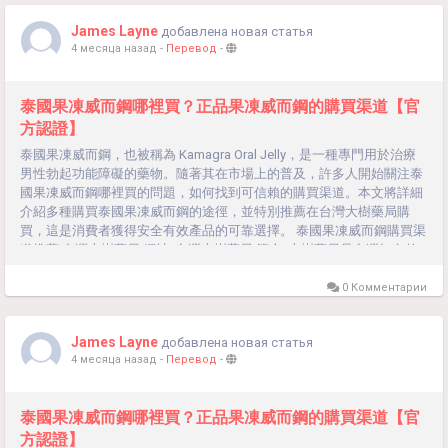
款，享受快速配送服務。 專業諮詢：提供專業藥師的用藥指導，確保用
James Layne
добавлена новая статья
藥安全。 售後保障：提供完善的售後服務，如有問題可及時解決。線上
4 месяца назад
-
Перевод
-
藥局 介紹:...
泰國果凍威而鋼哪裡買？正品果凍威而鋼的購買渠道【官
方認證】
泰國果凍威而鋼，也被稱為 Kamagra Oral Jelly，是一種專門用於治療
男性勃起功能障礙的藥物。隨著其在市場上的普及，許多人開始關注泰
國果凍威而鋼哪裡買的問題，如何找到可信賴的購買渠道。本文將詳細
介紹多種購買泰國果凍威而鋼的途徑，並特別推薦在台灣大樹藥局購
買，這是消費者獲得安全有效產品的可靠選擇。 泰國果凍威而鋼購買渠
道推薦 台灣大樹藥局 網址: 台灣大樹藥局 簡介: 大樹藥局是台灣知名的
連鎖藥局，提供各類處方藥和非處方藥。它們的產品質量可靠，有完善
的售後服務，並提供專業藥師的諮詢。 優勢: 品質保證：所有產品均經
0 Комментарии
過嚴格檢驗，保證正品。 方便快捷：可在線訂購，超商取貨、貨到付
款，享受快速配送服務。 專業諮詢：提供專業藥師的用藥指導，確保用
James Layne
добавлена новая статья
藥安全。 售後保障：提供完善的售後服務，如有問題可及時解決。線上
4 месяца назад
-
Перевод
-
藥局 介紹:...
泰國果凍威而鋼哪裡買？正品果凍威而鋼的購買渠道【官
方認證】