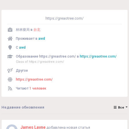
https://greaotree.com/
林林藥局 в
台北
Проживает в
awd
С
awd
Образование https://greaotree.com/ в
https://greaotree.com/
Class of https://greaotree.com/
Другое
https://greaotree.com/
Читают
1 человек
Недавние обновления
Все
James Layne
добавлена новая статья