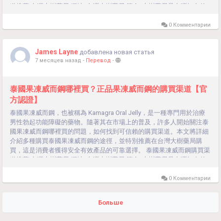
道推薦 台灣大樹藥局 網址: 台灣大樹藥局 簡介: 大樹藥局是台灣知名的
連鎖藥局，提供各類處方藥和非處方藥。它們的產品質量可靠，有完善
的售後服務，並提供專業藥師的諮詢。 優勢: 品質保證：所有產品均經
0 Комментарии
過嚴格檢驗，保證正品。 方便快捷：可在線訂購，超商取貨、貨到付
款，享受快速配送服務。 專業諮詢：提供專業藥師的用藥指導，確保用
James Layne
добавлена новая статья
藥安全。 售後保障：提供完善的售後服務，如有問題可及時解決。線上
7 месяцев назад
-
Перевод
-
藥局 介紹:...
泰國果凍威而鋼哪裡買？正品果凍威而鋼的購買渠道【官
方認證】
泰國果凍威而鋼，也被稱為 Kamagra Oral Jelly，是一種專門用於治療
男性勃起功能障礙的藥物。隨著其在市場上的普及，許多人開始關注泰
國果凍威而鋼哪裡買的問題，如何找到可信賴的購買渠道。本文將詳細
介紹多種購買泰國果凍威而鋼的途徑，並特別推薦在台灣大樹藥局購
買，這是消費者獲得安全有效產品的可靠選擇。 泰國果凍威而鋼購買渠
道推薦 台灣大樹藥局 網址: 台灣大樹藥局 簡介: 大樹藥局是台灣知名的
連鎖藥局，提供各類處方藥和非處方藥。它們的產品質量可靠，有完善
的售後服務，並提供專業藥師的諮詢。 優勢: 品質保證：所有產品均經
0 Комментарии
過嚴格檢驗，保證正品。 方便快捷：可在線訂購，超商取貨、貨到付
款，享受快速配送服務。 專業諮詢：提供專業藥師的用藥指導，確保用
Больше
藥安全。 售後保障：提供完善的售後服務，如有問題可及時解決。線上
藥局 介紹:...