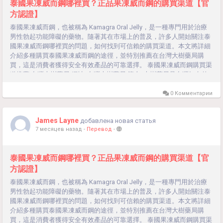
泰國果凍威而鋼哪裡買？正品果凍威而鋼的購買渠道【官
方認證】
泰國果凍威而鋼，也被稱為 Kamagra Oral Jelly，是一種專門用於治療
男性勃起功能障礙的藥物。隨著其在市場上的普及，許多人開始關注泰
國果凍威而鋼哪裡買的問題，如何找到可信賴的購買渠道。本文將詳細
介紹多種購買泰國果凍威而鋼的途徑，並特別推薦在台灣大樹藥局購
買，這是消費者獲得安全有效產品的可靠選擇。 泰國果凍威而鋼購買渠
道推薦 台灣大樹藥局 網址: 台灣大樹藥局 簡介: 大樹藥局是台灣知名的
連鎖藥局，提供各類處方藥和非處方藥。它們的產品質量可靠，有完善
的售後服務，並提供專業藥師的諮詢。 優勢: 品質保證：所有產品均經
0 Комментарии
過嚴格檢驗，保證正品。 方便快捷：可在線訂購，超商取貨、貨到付
款，享受快速配送服務。 專業諮詢：提供專業藥師的用藥指導，確保用
James Layne
добавлена новая статья
藥安全。 售後保障：提供完善的售後服務，如有問題可及時解決。線上
7 месяцев назад
-
Перевод
-
藥局 介紹:...
泰國果凍威而鋼哪裡買？正品果凍威而鋼的購買渠道【官
方認證】
泰國果凍威而鋼，也被稱為 Kamagra Oral Jelly，是一種專門用於治療
男性勃起功能障礙的藥物。隨著其在市場上的普及，許多人開始關注泰
國果凍威而鋼哪裡買的問題，如何找到可信賴的購買渠道。本文將詳細
介紹多種購買泰國果凍威而鋼的途徑，並特別推薦在台灣大樹藥局購
買，這是消費者獲得安全有效產品的可靠選擇。 泰國果凍威而鋼購買渠