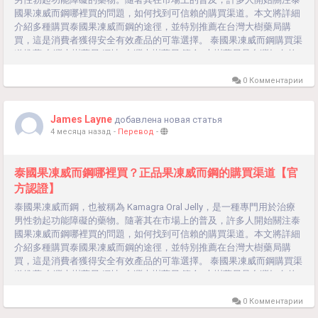
國果凍威而鋼哪裡買的問題，如何找到可信賴的購買渠道。本文將詳細
介紹多種購買泰國果凍威而鋼的途徑，並特別推薦在台灣大樹藥局購
買，這是消費者獲得安全有效產品的可靠選擇。 泰國果凍威而鋼購買渠
道推薦 台灣大樹藥局 網址: 台灣大樹藥局 簡介: 大樹藥局是台灣知名的
連鎖藥局，提供各類處方藥和非處方藥。它們的產品質量可靠，有完善
的售後服務，並提供專業藥師的諮詢。 優勢: 品質保證：所有產品均經
0 Комментарии
過嚴格檢驗，保證正品。 方便快捷：可在線訂購，超商取貨、貨到付
款，享受快速配送服務。 專業諮詢：提供專業藥師的用藥指導，確保用
James Layne
добавлена новая статья
藥安全。 售後保障：提供完善的售後服務，如有問題可及時解決。線上
4 месяца назад
-
Перевод
-
藥局 介紹:...
泰國果凍威而鋼哪裡買？正品果凍威而鋼的購買渠道【官
方認證】
泰國果凍威而鋼，也被稱為 Kamagra Oral Jelly，是一種專門用於治療
男性勃起功能障礙的藥物。隨著其在市場上的普及，許多人開始關注泰
國果凍威而鋼哪裡買的問題，如何找到可信賴的購買渠道。本文將詳細
介紹多種購買泰國果凍威而鋼的途徑，並特別推薦在台灣大樹藥局購
買，這是消費者獲得安全有效產品的可靠選擇。 泰國果凍威而鋼購買渠
道推薦 台灣大樹藥局 網址: 台灣大樹藥局 簡介: 大樹藥局是台灣知名的
連鎖藥局，提供各類處方藥和非處方藥。它們的產品質量可靠，有完善
的售後服務，並提供專業藥師的諮詢。 優勢: 品質保證：所有產品均經
0 Комментарии
過嚴格檢驗，保證正品。 方便快捷：可在線訂購，超商取貨、貨到付