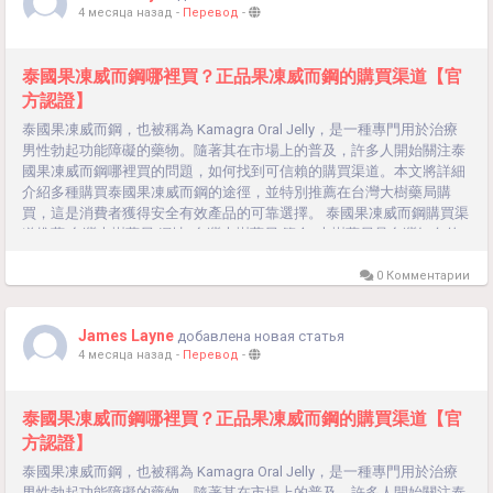
4 месяца назад
-
Перевод
-
泰國果凍威而鋼哪裡買？正品果凍威而鋼的購買渠道【官
方認證】
泰國果凍威而鋼，也被稱為 Kamagra Oral Jelly，是一種專門用於治療
男性勃起功能障礙的藥物。隨著其在市場上的普及，許多人開始關注泰
國果凍威而鋼哪裡買的問題，如何找到可信賴的購買渠道。本文將詳細
介紹多種購買泰國果凍威而鋼的途徑，並特別推薦在台灣大樹藥局購
買，這是消費者獲得安全有效產品的可靠選擇。 泰國果凍威而鋼購買渠
道推薦 台灣大樹藥局 網址: 台灣大樹藥局 簡介: 大樹藥局是台灣知名的
連鎖藥局，提供各類處方藥和非處方藥。它們的產品質量可靠，有完善
的售後服務，並提供專業藥師的諮詢。 優勢: 品質保證：所有產品均經
0 Комментарии
過嚴格檢驗，保證正品。 方便快捷：可在線訂購，超商取貨、貨到付
款，享受快速配送服務。 專業諮詢：提供專業藥師的用藥指導，確保用
James Layne
добавлена новая статья
藥安全。 售後保障：提供完善的售後服務，如有問題可及時解決。線上
4 месяца назад
-
Перевод
-
藥局 介紹:...
泰國果凍威而鋼哪裡買？正品果凍威而鋼的購買渠道【官
方認證】
泰國果凍威而鋼，也被稱為 Kamagra Oral Jelly，是一種專門用於治療
男性勃起功能障礙的藥物。隨著其在市場上的普及，許多人開始關注泰