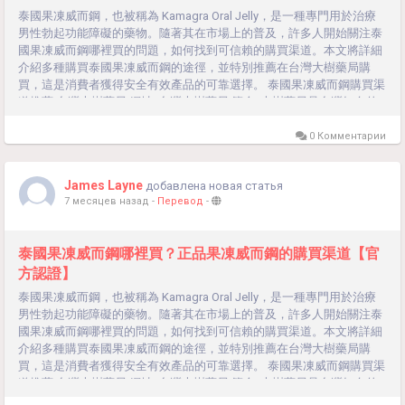
泰國果凍威而鋼，也被稱為 Kamagra Oral Jelly，是一種專門用於治療
男性勃起功能障礙的藥物。隨著其在市場上的普及，許多人開始關注泰
國果凍威而鋼哪裡買的問題，如何找到可信賴的購買渠道。本文將詳細
介紹多種購買泰國果凍威而鋼的途徑，並特別推薦在台灣大樹藥局購
買，這是消費者獲得安全有效產品的可靠選擇。 泰國果凍威而鋼購買渠
道推薦 台灣大樹藥局 網址: 台灣大樹藥局 簡介: 大樹藥局是台灣知名的
連鎖藥局，提供各類處方藥和非處方藥。它們的產品質量可靠，有完善
的售後服務，並提供專業藥師的諮詢。 優勢: 品質保證：所有產品均經
0 Комментарии
過嚴格檢驗，保證正品。 方便快捷：可在線訂購，超商取貨、貨到付
款，享受快速配送服務。 專業諮詢：提供專業藥師的用藥指導，確保用
James Layne
добавлена новая статья
藥安全。 售後保障：提供完善的售後服務，如有問題可及時解決。線上
7 месяцев назад
-
Перевод
-
藥局 介紹:...
泰國果凍威而鋼哪裡買？正品果凍威而鋼的購買渠道【官
方認證】
泰國果凍威而鋼，也被稱為 Kamagra Oral Jelly，是一種專門用於治療
男性勃起功能障礙的藥物。隨著其在市場上的普及，許多人開始關注泰
國果凍威而鋼哪裡買的問題，如何找到可信賴的購買渠道。本文將詳細
介紹多種購買泰國果凍威而鋼的途徑，並特別推薦在台灣大樹藥局購
買，這是消費者獲得安全有效產品的可靠選擇。 泰國果凍威而鋼購買渠
道推薦 台灣大樹藥局 網址: 台灣大樹藥局 簡介: 大樹藥局是台灣知名的
連鎖藥局，提供各類處方藥和非處方藥。它們的產品質量可靠，有完善