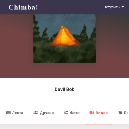
Chimba!
Вступить
Davil Bob
Лента
Друзья
Фото
Видео
Ла