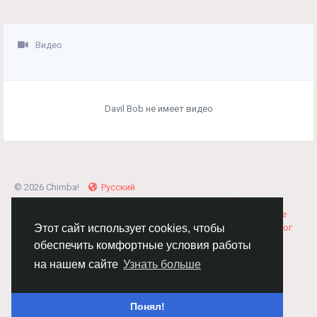
Видео
Davil Bob не имеет видео
© 2026 Chimba!
Русский
Правила размещения и покупки товаров
Как добавить
вакансию
Правила размещения статей
О нас
Соглашение
Политика Конфиденциальности
Свяжитесь с нами
Каталог
Этот сайт использует cookies, чтобы
обеспечить комфортные условия работы
на нашем сайте
Узнать больше
Понял!