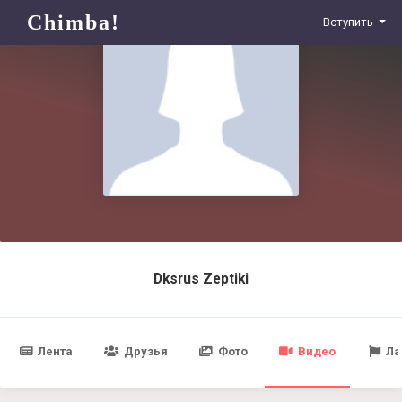
Chimba!
Вступить
Dksrus Zeptiki
Лента
Друзья
Фото
Видео
Ла