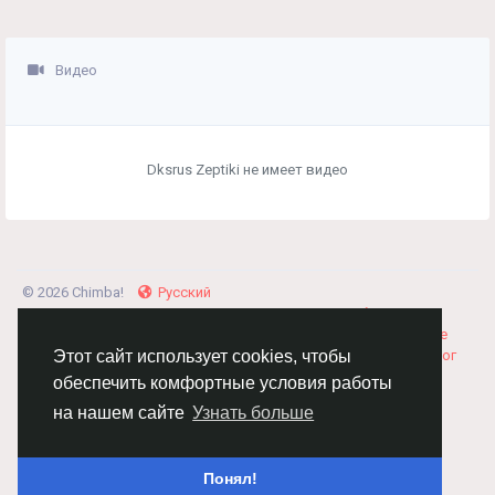
Видео
Dksrus Zeptiki не имеет видео
© 2026 Chimba!
Русский
Правила размещения и покупки товаров
Как добавить
вакансию
Правила размещения статей
О нас
Соглашение
Политика Конфиденциальности
Свяжитесь с нами
Каталог
Этот сайт использует cookies, чтобы
обеспечить комфортные условия работы
на нашем сайте
Узнать больше
Понял!