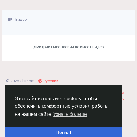
Видео
Дмитрий Николаевич не имеет видео
© 2026 Chimba!
Русский
Правила размещения и покупки товаров
Как добавить
вакансию
Правила размещения статей
О нас
Соглашение
Политика Конфиденциальности
Свяжитесь с нами
Каталог
Этот сайт использует cookies, чтобы
обеспечить комфортные условия работы
на нашем сайте
Узнать больше
Понял!