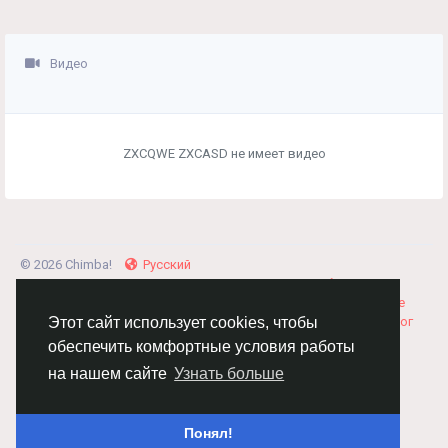
Видео
ZXCQWE ZXCASD не имеет видео
© 2026 Chimba!
Русский
Правила размещения и покупки товаров
Как добавить
вакансию
Правила размещения статей
О нас
Соглашение
Политика Конфиденциальности
Свяжитесь с нами
Каталог
Этот сайт использует cookies, чтобы
обеспечить комфортные условия работы
на нашем сайте
Узнать больше
Понял!