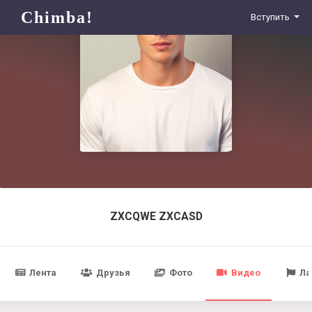
Chimba!
Вступить
ZXCQWE ZXCASD
Лента
Друзья
Фото
Видео
Ла