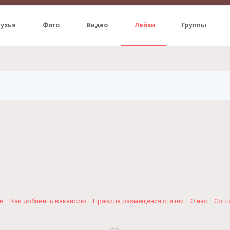
узья
Фото
Видео
Лайки
Группы
ов
Как добавить вакансию
Правила размещения статей
О нас
Сог