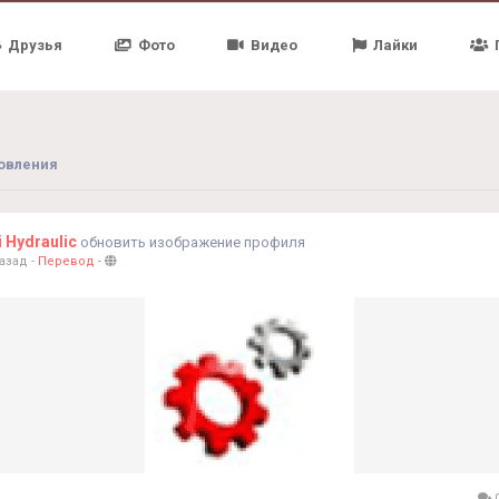
Друзья
Фото
Видео
Лайки
овления
i Hydraulic
обновить изображение профиля
назад
-
Перевод
-
0