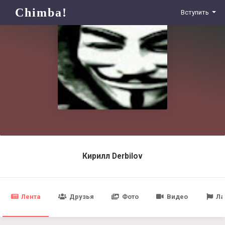
Chimba!
Вступить
Кирилл Derbilov
Лента
Друзья
Фото
Видео
Ла