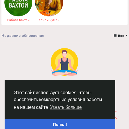
Работа вахтой
зачем нужен
Недавние обновления
Все
Нет данных для отображения
Этот сайт использует cookies, чтобы
обеспечить комфортные условия работы
© 2026 Chimba!
Русский
Правила размещения и покупки товаров
Как добавить
на нашем сайте
Узнать больше
вакансию
Правила размещения статей
О нас
Соглашение
Политика Конфиденциальности
Свяжитесь с нами
Каталог
Понял!