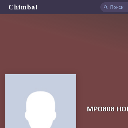
Chimba!
MPO808 HO