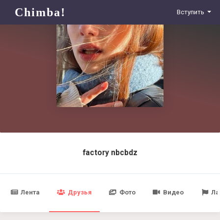
Chimba!
Вступить
factory nbcbdz
Лента
Друзья
Фото
Видео
Ла