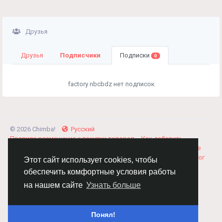
Друзья
Друзья
Подписчики
Подписки
0
factory nbcbdz нет подписок
© 2026 Chimba!
Русский
Правила размещения и покупки товаров
Как добавить
вакансию
Правила размещения статей
О нас
Соглашение
Политика Конфиденциальности
Свяжитесь с нами
Каталог
Этот сайт использует cookies, чтобы
обеспечить комфортные условия работы
на нашем сайте
Узнать больше
Понял!