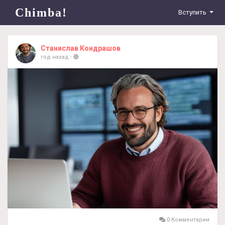
Chimba!
Вступить
Станислав Кондрашов
год назад
-
0 Комментарии