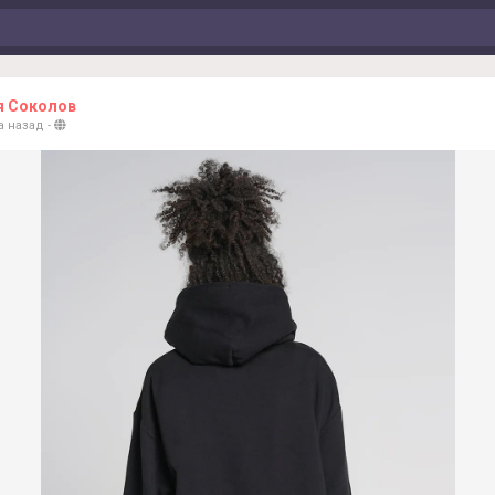
я Соколов
а назад
-