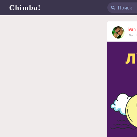
Chimba!
Ivan
год 