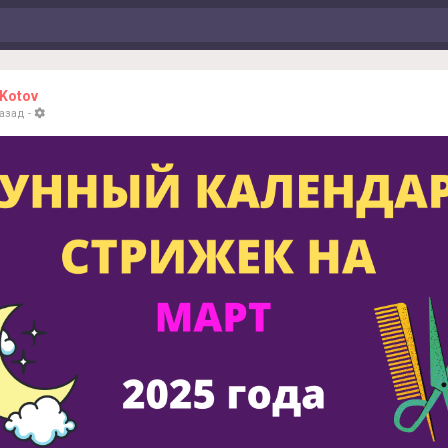
 Kotov
назад
-