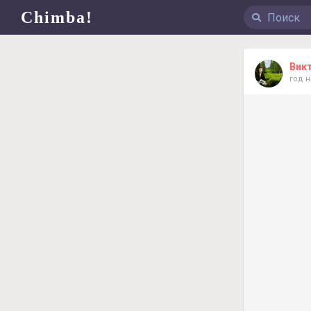
Chimba!
Вик
год 