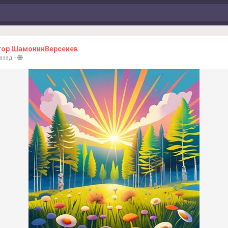
тор ШамонинВерсенев
назад
-