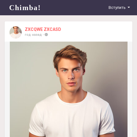
Chimba!
Вступить
ZXCQWE ZXCASD
год назад
-