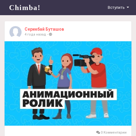
Chimba!
Вступить
Серикбай Буташов
4 года назад
-
0 Комментарии