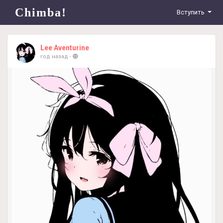
Chimba!
Вступить
Lee Aventurine
год назад
-