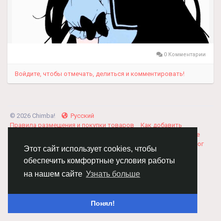
0 Комментарии
Войдите, чтобы отмечать, делиться и комментировать!
© 2026 Chimba!
Русский
Правила размещения и покупки товаров
Как добавить
вакансию
Правила размещения статей
О нас
Соглашение
Политика Конфиденциальности
Свяжитесь с нами
Каталог
Этот сайт использует cookies, чтобы
обеспечить комфортные условия работы
на нашем сайте
Узнать больше
Понял!