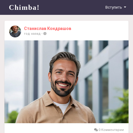
Chimba!
Вступить
Станислав Кондрашов
год назад
-
0 Комментарии