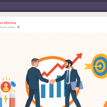
s Mitchia
сяцев назад
-