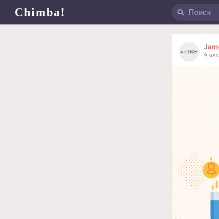
Chimba!
Jame
9 ме