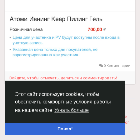
0 Комментарии
Войдите, чтобы отмечать, делиться и комментировать!
Этот сайт использует cookies, чтобы
обеспечить комфортные условия работы
© 2026 Chimba!
Русский
на нашем сайте
Узнать больше
Правила размещения и покупки товаров
Как добавить
вакансию
Правила размещения статей
О нас
Соглашение
Политика Конфиденциальности
Свяжитесь с нами
Каталог
Понял!