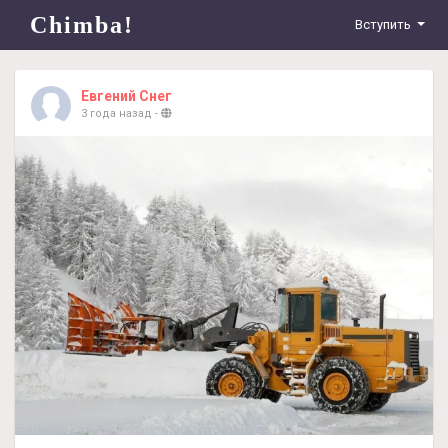
Chimba!
Вступить
Евгений Снег
3 года назад
-