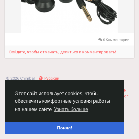
0 Комментарии
Войдите, чтобы отмечать, делиться и комментировать!
© 2026 Chimba!
Русский
Правила размещения и покупки товаров
Как добавить
вакансию
Правила размещения статей
О нас
Соглашение
Этот сайт использует cookies, чтобы
Политика Конфиденциальности
Свяжитесь с нами
Каталог
обеспечить комфортные условия работы
на нашем сайте
Узнать больше
Понял!