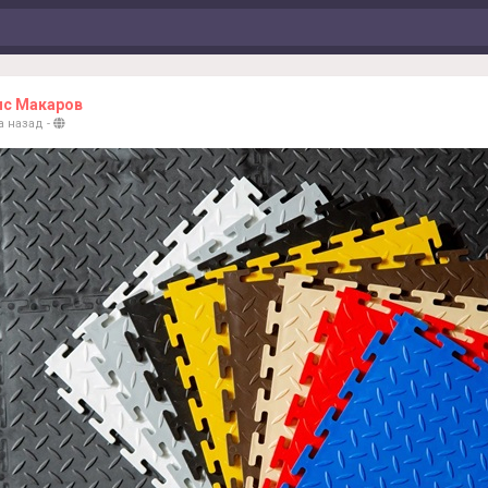
ис Макаров
а назад
-