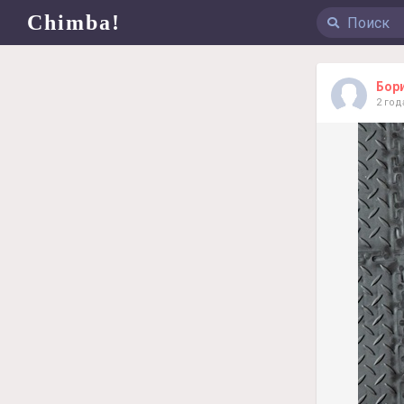
Chimba!
Бор
2 год