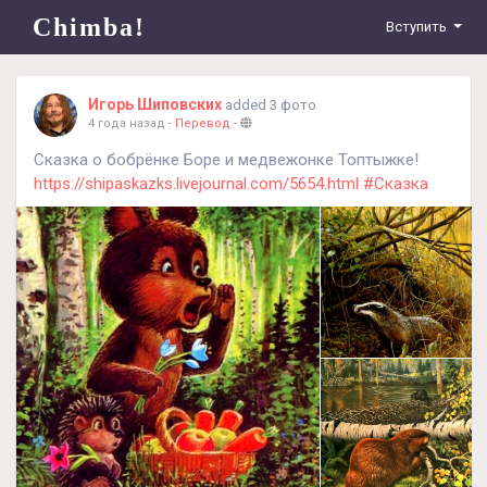
Chimba!
Вступить
Игорь Шиповских
added 3 фото
4 года назад
-
Перевод
-
Сказка о бобрёнке Боре и медвежонке Топтыжке!
https://shipaskazks.livejournal.com/5654.html
#Сказка