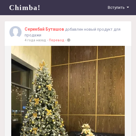
Chimba!
Вступить
Серикбай Буташов
добавлен новый продукт для
продажи
4 года назад
-
Перевод
-