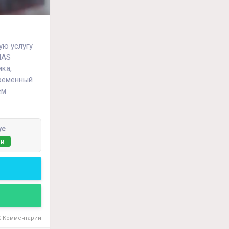
ую услугу
MAS
ика,
временный
ем
форт
е
пожелания.
ус
ии
 Комментарии