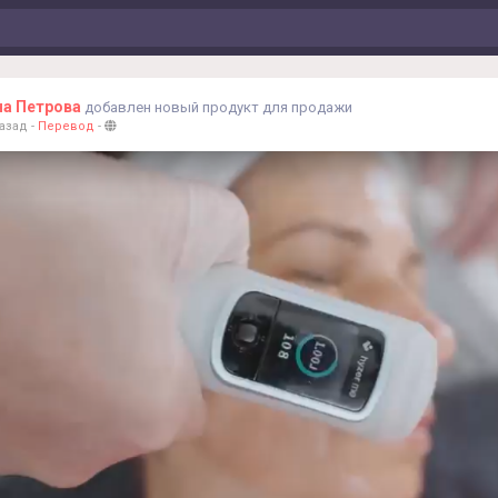
на Петрова
добавлен новый продукт для продажи
назад
-
Перевод
-