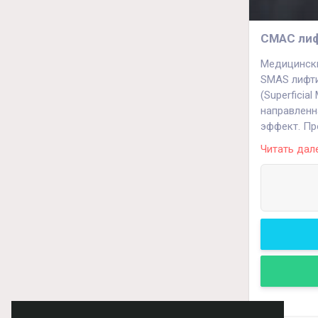
СМАС лиф
Медицински
SMAS лифти
(Superficia
направленн
эффект. Пр
высококаче
Читать дал
пациента. 
индивидуал
Позвольте 
Наш адрес: 
Телефоны:
+7(812) 232
+7(911) 002
Сайт:
https: