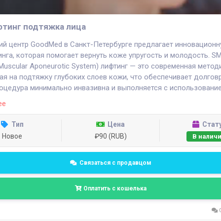
тинг подтяжка лица
й центр GoodMed в Санкт-Петербурге предлагает инновационн
нга, которая помогает вернуть коже упругость и молодость. S
l Muscular Aponeurotic System) лифтинг — это современная метод
ая на подтяжку глубоких слоев кожи, что обеспечивает долго
оцедура минимально инвазивна и выполняется с использовани
ственного оборудования, что гарантирует безопасность и ком
ее
В GoodMed работают квалифицированные специалисты, которы
ьно подходят к каждому клиенту, учитывая его особенности и 
Тип
Цена
Стат
себе стать лучше с GoodMed!
Новое
₽90 (RUB)
В налич
Санкт-Петербург, ул. Зверинская д.6-8
Связаться с продавцом
-79-39
Оплатить с кошелька
-78-85
0
//goodmed.spb.ru/ultrazvukovoj-smas-lifting