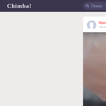
Chimba!
Ири
год 